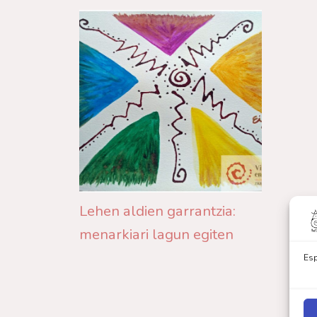
Lehen aldien garrantzia:
menarkiari lagun egiten
Esp