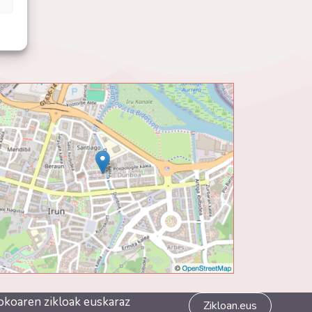
okoaren zikloak euskaraz
Zikloan.eus