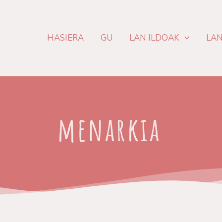
HASIERA
GU
LAN ILDOAK
LA
menarkia