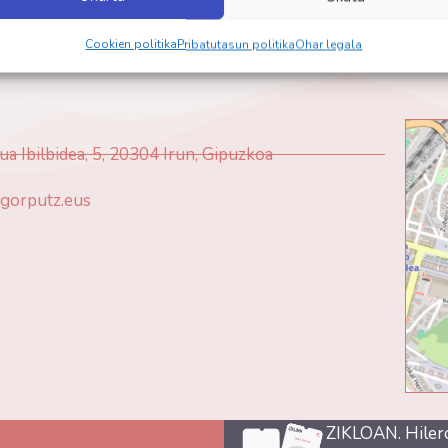
Cookien politika
Pribatutasun politika
Ohar legala
ua Ibilbidea, 5, 20304 Irun, Gipuzkoa
gorputz.eus
ZIKLOAN. Hiler