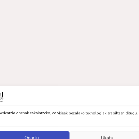
erientzia onenak eskaintzeko, cookieak bezalako teknologiak erabiltzen ditugu.
Onartu
Ukatu