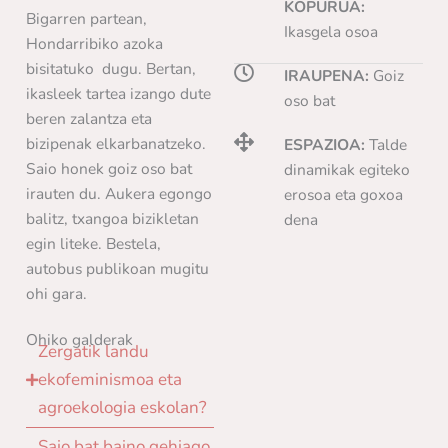
KOPURUA:
Bigarren partean,
Ikasgela osoa
Hondarribiko azoka
bisitatuko dugu. Bertan,
IRAUPENA:
Goiz
ikasleek tartea izango dute
oso bat
beren zalantza eta
bizipenak elkarbanatzeko.
ESPAZIOA:
Talde
Saio honek goiz oso bat
dinamikak egiteko
irauten du. Aukera egongo
erosoa eta goxoa
balitz, txangoa bizikletan
dena
egin liteke. Bestela,
autobus publikoan mugitu
ohi gara.
Ohiko galderak
Zergatik landu
ekofeminismoa eta
agroekologia eskolan?
Saio bat baino gehiago