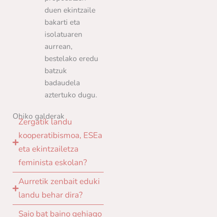
duen ekintzaile
bakarti eta
isolatuaren
aurrean,
bestelako eredu
batzuk
badaudela
aztertuko dugu.
Ohiko galderak
Zergatik landu
kooperatibismoa, ESEa
eta ekintzailetza
feminista eskolan?
Aurretik zenbait eduki
landu behar dira?
Saio bat baino gehiago