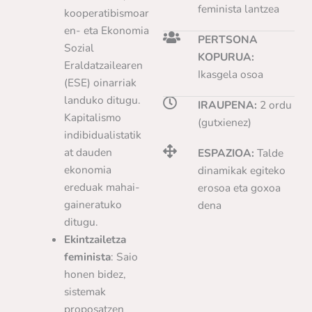
feminista lantzea
kooperatibismoar
en- eta Ekonomia
PERTSONA
Sozial
KOPURUA:
Eraldatzailearen
Ikasgela osoa
(ESE) oinarriak
landuko ditugu.
IRAUPENA:
2 ordu
Kapitalismo
(gutxienez)
indibidualistatik
at dauden
ESPAZIOA:
Talde
ekonomia
dinamikak egiteko
ereduak mahai-
erosoa eta goxoa
gaineratuko
dena
ditugu.
Ekintzailetza
feminista
: Saio
honen bidez,
sistemak
proposatzen