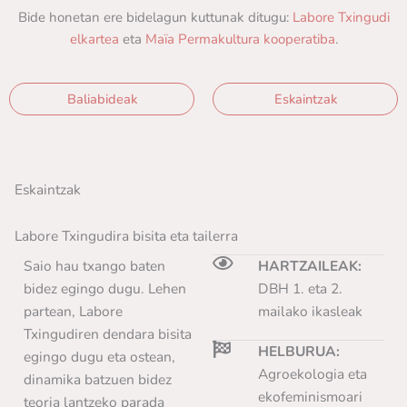
Bide honetan ere bidelagun kuttunak ditugu:
Labore Txingudi
elkartea
eta
Maïa Permakultura kooperatiba
.
Baliabideak
Eskaintzak
Eskaintzak
Labore Txingudira bisita eta tailerra
Saio hau txango baten
HARTZAILEAK:
bidez egingo dugu. Lehen
DBH 1. eta 2.
partean, Labore
mailako ikasleak
Txingudiren dendara bisita
HELBURUA:
egingo dugu eta ostean,
Agroekologia eta
dinamika batzuen bidez
ekofeminismoari
teoria lantzeko parada