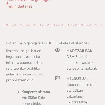
egin daiteke?
Eskolan: Saio gehigarriak (DBH 3-4 eta Batxilergoa)
Ikastetxean gai hauen
HARTZAILEAK:
inguruan sakontzeko
DBH 3. eta 4.
interesa egongo balitz,
mailako ikasleak
saio teoriko-praktiko
eta batxilergokoak
gehigarri hauek egitea
HELBURUA:
proposatzen dugu:
Kooperatibismoa
eta ESEan
Kooperatibismoa
sakontzea.
eta ESEa
: Saio
Ekintzailetza
honen bidez,