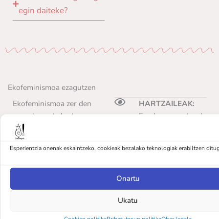
egin daiteke?
Ekofeminismoa ezagutzen
Ekofeminismoa zer den
HARTZAILEAK:
ezagutzea eta lantzea,
Emakumeen etxeak,
ezinbestekoa da gaur
elkarteak,...
egungo gure mundu
(edozein talde edo
Esperientzia onenak eskaintzeko, cookieak bezalako teknologiak erabiltzen ditu
ikuskera aztertzeko.
eragile)
HELBURUA:
Proposamen honen bidez,
Onartu
Ekofeminismoa zer
modu teoriko-praktikoan
den ezagutzea eta
Ukatu
ezagutuko dugu, baita ere
sakontzea
gure gorputzetan eta
Cookien politika
Pribatutasun politika
Ohar legala