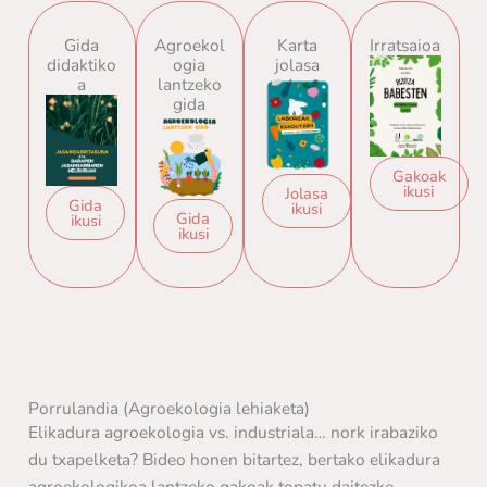
Gida
Agroekol
Karta
Irratsaioa
didaktiko
ogia
jolasa
a
lantzeko
gida
Gakoak
ikusi
Jolasa
Gida
ikusi
Gida
ikusi
ikusi
Porrulandia (Agroekologia lehiaketa)
Elikadura agroekologia vs. industriala… nork irabaziko
du txapelketa? Bideo honen bitartez, bertako elikadura
agroekologikoa lantzeko gakoak topatu daitezke.