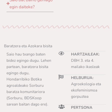
egin daiteke?
Baratzera eta Azokara bisita
Saio hau txango baten
HARTZAILEAK:
bidez egingo dugu. Lehen
DBH 3. eta 4.
partean, baratzera bisita
mailako ikasleak
egingo dugu,
HELBURUA:
Hondarribiko Botika
Agroekologia eta
agroaldeako Sorburu
ekofeminismoa
baratza komunitariora
gorpuztea
(Sorburu, BDSKoop
sarean baitan dago ere).
PERTSONA