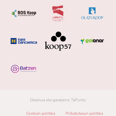
Diseinua eta garapena:
TaPuntu
Cookien politika
Pribatutasun politika