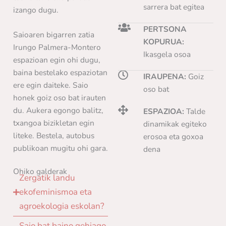
sarrera bat egitea
izango dugu.
PERTSONA
Saioaren bigarren zatia
KOPURUA:
Irungo Palmera-Montero
Ikasgela osoa
espazioan egin ohi dugu,
baina bestelako espaziotan
IRAUPENA:
Goiz
ere egin daiteke. Saio
oso bat
honek goiz oso bat irauten
du. Aukera egongo balitz,
ESPAZIOA:
Talde
txangoa bizikletan egin
dinamikak egiteko
liteke. Bestela, autobus
erosoa eta goxoa
publikoan mugitu ohi gara.
dena
Ohiko galderak
Zergatik landu
ekofeminismoa eta
agroekologia eskolan?
Saio bat baino gehiago