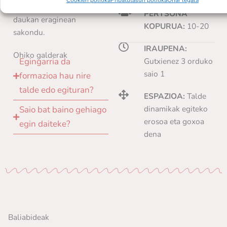
egunerokotasunean
PERTSONA
daukan eraginean
KOPURUA:
10-20
sakondu.
IRAUPENA:
Ohiko galderak
Gutxienez 3 orduko
Egingarria da
saio 1
formazioa hau nire
talde edo egituran?
ESPAZIOA:
Talde
dinamikak egiteko
Saio bat baino gehiago
erosoa eta goxoa
egin daiteke?
dena
Baliabideak