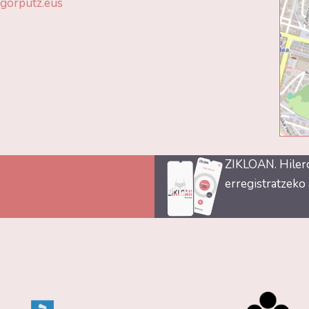
gorputz.eus
ZIKLOAN. Hiler
erregistratzeko 