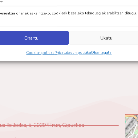
nituen artikulu sorta baten jarraipena da, 4.atal honi dagokio
erientzia onenak eskaintzeko, cookieak bezalako teknologiak erabiltzen ditugu.
Onartu
Ukatu
Cookien politika
Pribatutasun politika
Ohar legala
ua Ibilbidea, 5, 20304 Irun, Gipuzkoa