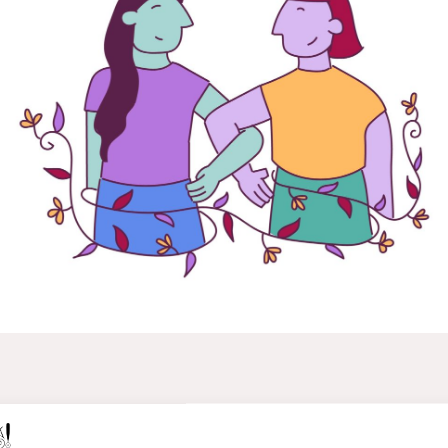
elkarlanean eta MunduBat Fundazioaren laguntzarekin sortur