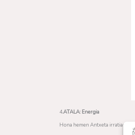
4
.ATALA: Energia
Hona hemen Antxeta irratiarekin 