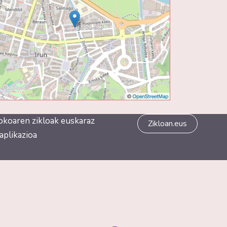
okoaren zikloak euskaraz
Zikloan.eus
aplikazioa