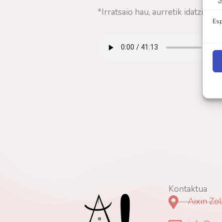
*Irratsaio hau, aurretik idatzi ge
Esp
Kontaktua
Aixin Zol