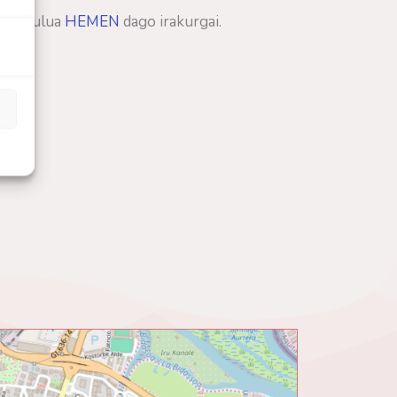
n artikulua
HEMEN
dago irakurgai.